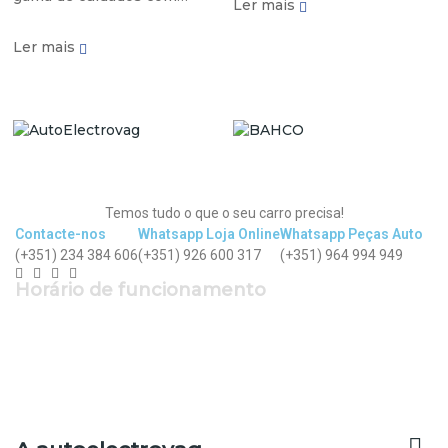
Ler mais
carros A gama Liquid Tools
oferece agora cuidados de
Ler mais
carros de confiança
comercial, por dentro e por
fora.
Temos tudo o que o seu carro precisa!
Contacte-nos
Whatsapp Loja Online
Whatsapp Peças Auto
(+351) 234 384 606
(+351) 926 600 317
(+351) 964 994 949
Horário de funcionamento
Segunda a Sexta: 9h - 12h30 | 14h - 19h
Sábado: 9h - 13h
