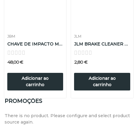
JBM
JLM
CHAVE DE IMPACTO MINI 1/2" 1200 NM
JLM BRAKE CLEANER 500ml
48,00 €
2,80 €
Adicionar ao
Adicionar ao
carrinho
carrinho
PROMOÇÕES
There is no product. Please configure and select product
source again.