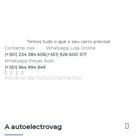
Temos tudo o que o seu carro precisa!
Contacte-nos
Whatsapp Loja Online
(+351) 234 384 606
(+351) 926 600 317
Whatsapp Peças Auto
(+351) 964 994 949
Horário de funcionamento
Segunda a Sexta: 9h - 12h30 | 14h - 19h
Sábado: 9h - 13h

A autoelectrovag