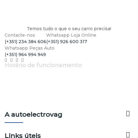
Temos tudo o que o seu carro precisa!
Contacte-nos
Whatsapp Loja Online
(+351) 234 384 606
(+351) 926 600 317
Whatsapp Peças Auto
(+351) 964 994 949
Horário de funcionamento
Segunda a Sexta: 9h - 12h30 | 14h - 19h
Sábado: 9h - 13h

A autoelectrovag

Links úteis