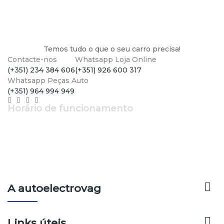
Temos tudo o que o seu carro precisa!
Contacte-nos
Whatsapp Loja Online
(+351) 234 384 606
(+351) 926 600 317
Whatsapp Peças Auto
(+351) 964 994 949
Horário de funcionamento
Segunda a Sexta: 9h - 12h30 | 14h - 19h
Sábado: 9h - 13h

A autoelectrovag

Links úteis