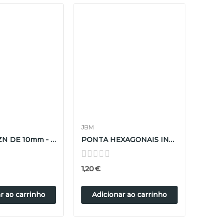
JBM
PONTAS XZN DE 10mm - 8mm
PONTA HEXAGONAIS INV. DE 10MM - 8MM
1,20 €
r ao carrinho
Adicionar ao carrinho