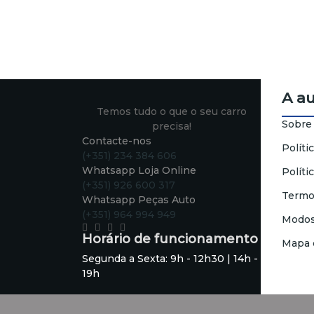
A a
Temos tudo o que o seu carro
Sobre
precisa!
Contacte-nos
Políti
(+351) 234 384 606
Whatsapp Loja Online
Políti
(+351) 926 600 317
Termo
Whatsapp Peças Auto
(+351) 964 994 949
Modos
Horário de funcionamento
Mapa 
Segunda a Sexta: 9h - 12h30 | 14h -
19h
Sábado: 9h - 13h