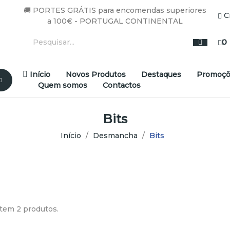
🚚 PORTES GRÁTIS para encomendas superiores
C
a 100€ - PORTUGAL CONTINENTAL
0
Início
Novos Produtos
Destaques
Promoçõ
Quem somos
Contactos
Bits
Início
Desmancha
Bits
tem 2 produtos.