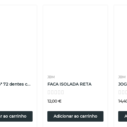
JBM
JBM
Roquete 1/4" 72 dentes com 10 chaves de 4 a...
FACA ISOLADA RETA
12,00 €
14,4
r ao carrinho
Adicionar ao carrinho
A