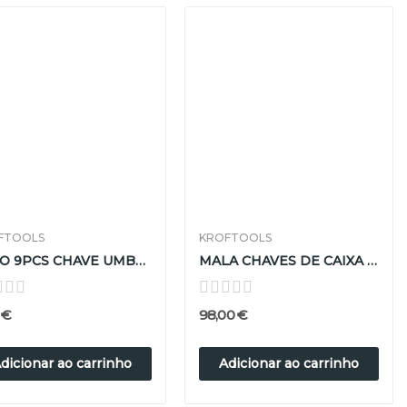
FTOOLS
KROFTOOLS
JOGO 9PCS CHAVE UMBRAKO HEXAG LON ESF
MALA CHAVES DE CAIXA 1/4, 3/8 , 1/2 ( 219 UNID. )
 €
98,00 €
dicionar ao carrinho
Adicionar ao carrinho