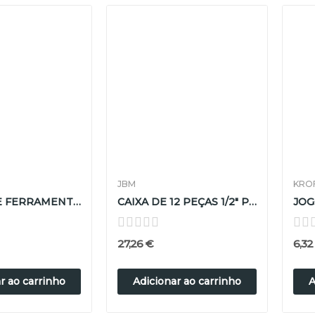
JBM
KRO
ESTOJO DE FERRAMENTAS ISOLADAS 20 PEÇAS DE 3/8"
CAIXA DE 12 PEÇAS 1/2" PONTA DE TORX
27,26 €
6,32
r ao carrinho
Adicionar ao carrinho
A