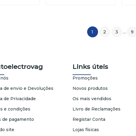
1
2
3
…
9
utoelectrovag
Links úteis
 nós
Promoções
ca de envio e Devoluções
Novos produtos
ca de Privacidade
Os mais vendidos
s e condições
Livro de Reclamações
 de pagamento
Registar Conta
do site
Lojas físicas