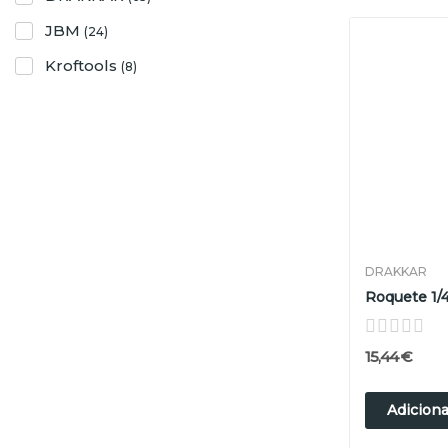
JBM
(24)
Kroftools
(8)
DRAKKAR
15,44 €
Adiciona