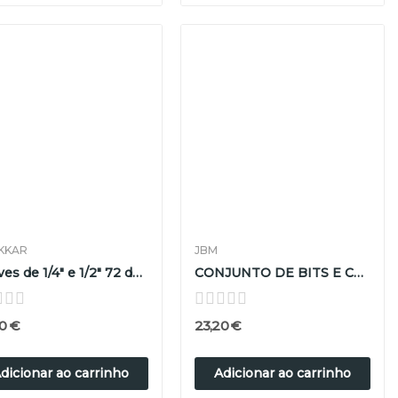
KKAR
JBM
Chaves de 1/4" e 1/2" 72 dentes com 23 pontas...
CONJUNTO DE BITS E CHAVES DE CAIXA DE 130 PEÇAS
0 €
23,20 €
dicionar ao carrinho
Adicionar ao carrinho