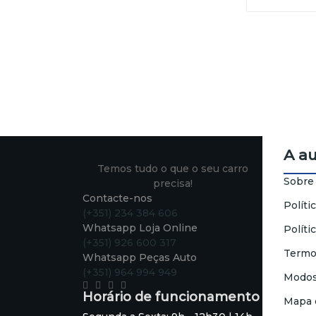
A a
Temos tudo o que o seu carro
Sobre
precisa!
Contacte-nos
Políti
(+351) 234 384 606
Whatsapp Loja Online
Políti
(+351) 926 600 317
Termo
Whatsapp Peças Auto
(+351) 964 994 949
Modos
Horário de funcionamento
Mapa 