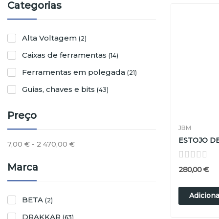
Categorias
Alta Voltagem
(2)
Caixas de ferramentas
(14)
Ferramentas em polegada
(21)
Guias, chaves e bits
(43)
Preço
JBM
7,00 € - 2 470,00 €
Marca
280,00 €
Adiciona
BETA
(2)
DRAKKAR
(63)