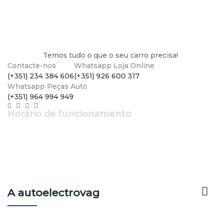
Temos tudo o que o seu carro precisa!
Contacte-nos
Whatsapp Loja Online
(+351) 234 384 606
(+351) 926 600 317
Whatsapp Peças Auto
(+351) 964 994 949
Horário de funcionamento
Segunda a Sexta: 9h - 12h30 | 14h - 19h
Sábado: 9h - 13h

A autoelectrovag