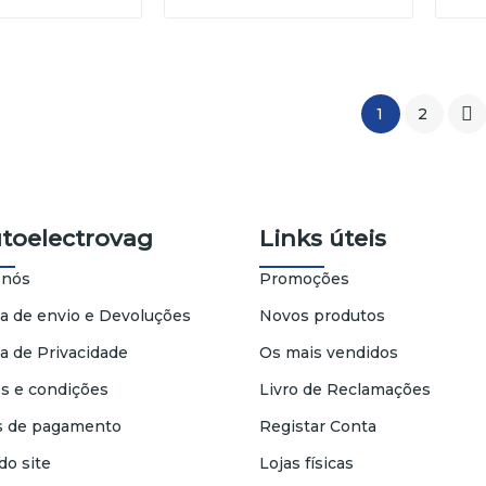

1
2
utoelectrovag
Links úteis
 nós
Promoções
ca de envio e Devoluções
Novos produtos
ca de Privacidade
Os mais vendidos
s e condições
Livro de Reclamações
 de pagamento
Registar Conta
do site
Lojas físicas