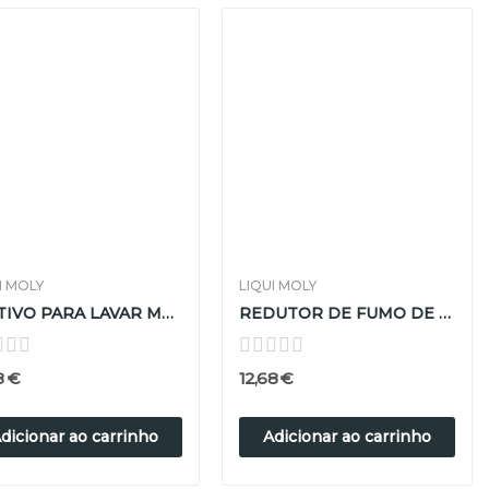
I MOLY
LIQUI MOLY
ADITIVO PARA LAVAR MOTORES LIQUI MOLY 500ML
REDUTOR DE FUMO DE ÓLEOS ( DIESEL / GASOLINA )...
8 €
12,68 €
dicionar ao carrinho
Adicionar ao carrinho