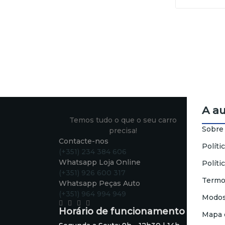
A a
Temos tudo o que o seu carro
Sobre
precisa!
Contacte-nos
Políti
(+351) 234 384 606
Whatsapp Loja Online
Políti
(+351) 926 600 317
Termo
Whatsapp Peças Auto
(+351) 964 994 949
Modos
Horário de funcionamento
Mapa 