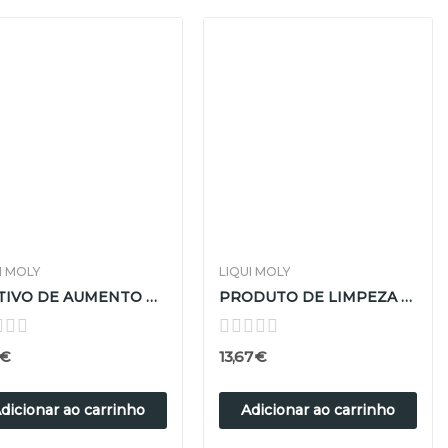
I MOLY
LIQUI MOLY
ADITIVO DE AUMENTO DE VISCOSIDADE LIQUI MOLY 300ML
PRODUTO DE LIMPEZA DE CAIXAS AUTOMÁTICAS LIQUI...
 €
13,67 €
dicionar ao carrinho
Adicionar ao carrinho