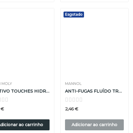
Esgotado
I MOLY
MANNOL
ADITIVO TOUCHES HIDRAULICAS 300ML
ANTI-FUGAS FLUÍDO TRANSMISSÃO 250ML
1 €
2,46 €
dicionar ao carrinho
Adicionar ao carrinho