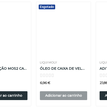
Esgotado
LIQUI MOLY
LIQU
ANTI-FRICÇÃO MOS2 CAIXAS DE VELOCIDADES LIQUI...
ÓLEO DE CAIXA DE VELOCIDADES PARA MOTAS LIQUI...
6,96 €
21,8
r ao carrinho
Adicionar ao carrinho
A