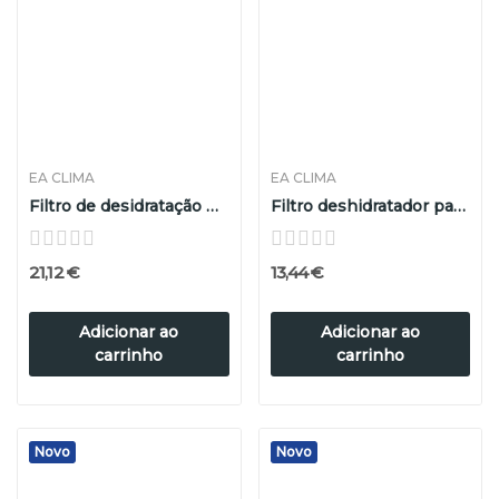
EA CLIMA
EA CLIMA
Filtro de desidratação padrão
Filtro deshidratador para equipo original Skoda
21,12 €
13,44 €
Adicionar ao
Adicionar ao
carrinho
carrinho
Novo
Novo