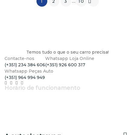

1
2
3
…
10
Temos tudo o que o seu carro precisa!
Contacte-nos
Whatsapp Loja Online
(+351) 234 384 606
(+351) 926 600 317
Whatsapp Peças Auto
(+351) 964 994 949
Horário de funcionamento
Segunda a Sexta: 9h - 12h30 | 14h - 19h
Sábado: 9h - 13h