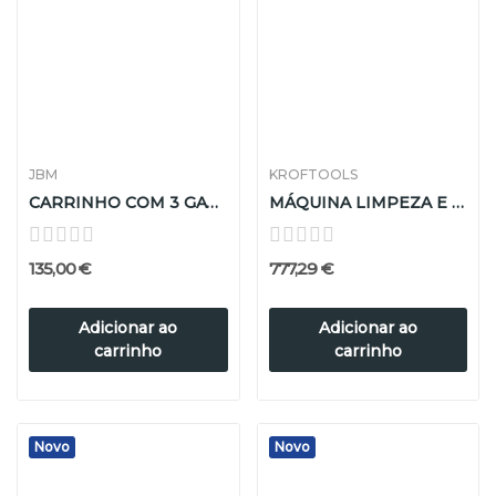
JBM
KROFTOOLS
CARRINHO COM 3 GAVETAS, 1 BANDEJA E GRELHAS...
MÁQUINA LIMPEZA E TESTE INJECTORES GDI/EFI/FSI
135,00 €
777,29 €
Adicionar ao
Adicionar ao
carrinho
carrinho
Novo
Novo