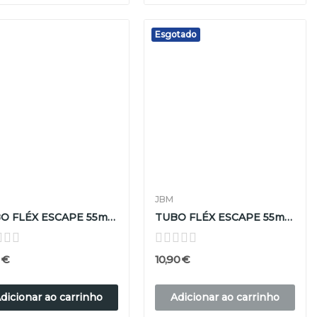
Esgotado
JBM
TUBO FLÉX ESCAPE 55mm D X 100mm L
TUBO FLÉX ESCAPE 55mm D X 150mm L
 €
10,90 €
dicionar ao carrinho
Adicionar ao carrinho