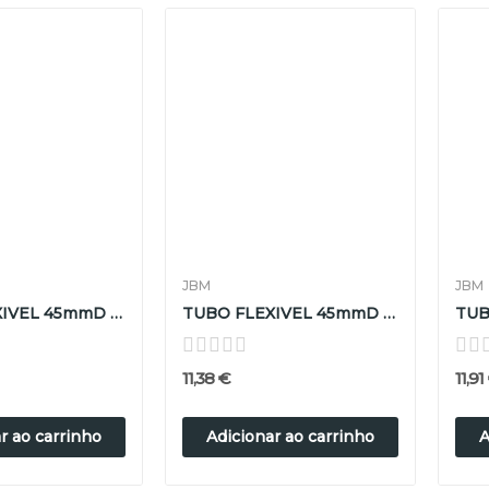
JBM
JBM
TUBO FLEXIVEL 45mmD x 100mm L
TUBO FLEXIVEL 45mmD x 150mm L
11,38 €
11,91
r ao carrinho
Adicionar ao carrinho
A