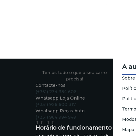
A a
Temos tudo o que o seu carro
Sobre
precisa!
Contacte-nos
Políti
(+351) 234 384 606
Whatsapp Loja Online
Políti
(+351) 926 600 317
Termo
Whatsapp Peças Auto
(+351) 964 994 949
Modos
Horário de funcionamento
Mapa 