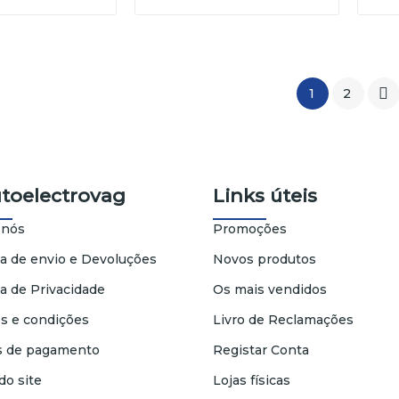

1
2
utoelectrovag
Links úteis
 nós
Promoções
ca de envio e Devoluções
Novos produtos
ca de Privacidade
Os mais vendidos
s e condições
Livro de Reclamações
 de pagamento
Registar Conta
do site
Lojas físicas