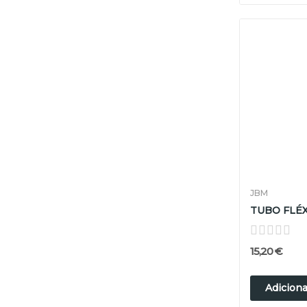
JBM
15,20 €
Adiciona