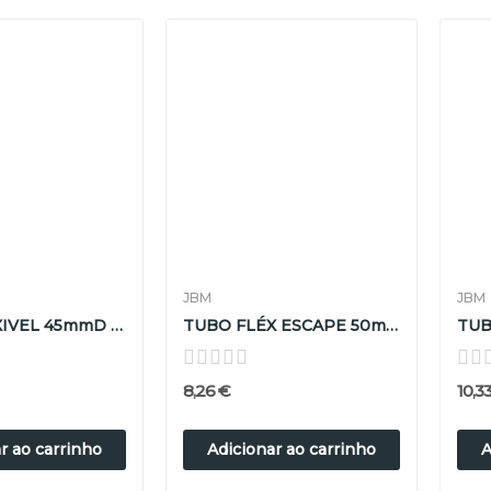
JBM
JBM
TUBO FLEXIVEL 45mmD x 300mm L
TUBO FLÉX ESCAPE 50mm D X 100mm L
8,26 €
10,3
r ao carrinho
Adicionar ao carrinho
A