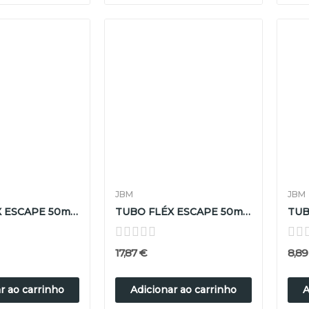
JBM
JBM
TUBO FLÉX ESCAPE 50mm D X 250mm L
TUBO FLÉX ESCAPE 50mm D X 300mm L
17,87 €
8,89
r ao carrinho
Adicionar ao carrinho
A