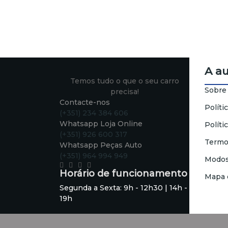
A a
Temos tudo o que o seu carro
Sobre
precisa!
Contacte-nos
Políti
(+351) 234 384 606
Whatsapp Loja Online
Políti
(+351) 926 600 317
Termo
Whatsapp Peças Auto
(+351) 964 994 949
Modos
Horário de funcionamento
Mapa 
Segunda a Sexta: 9h - 12h30 | 14h -
19h
Sábado: 9h - 13h