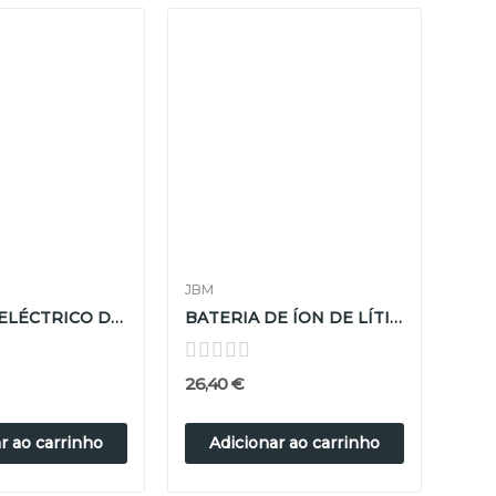
JBM
ROQUETE ELÉCTRICO DE 1/2” BRUSHLESS - 12V
BATERIA DE ÍON DE LÍTIO 2.0 A*h SAMSUNG - PARA...
26,40 €
r ao carrinho
Adicionar ao carrinho