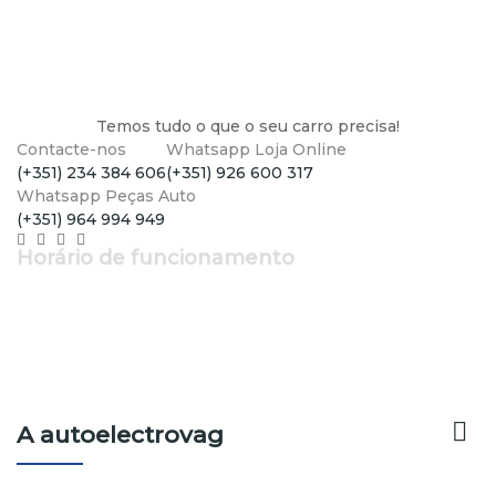
Temos tudo o que o seu carro precisa!
Contacte-nos
Whatsapp Loja Online
(+351) 234 384 606
(+351) 926 600 317
Whatsapp Peças Auto
(+351) 964 994 949
Horário de funcionamento
Segunda a Sexta: 9h - 12h30 | 14h - 19h
Sábados: 9h - 13h

A autoelectrovag