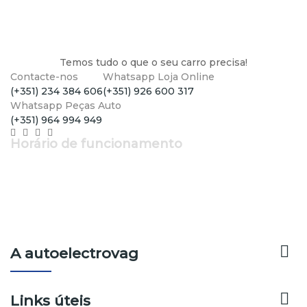
Temos tudo o que o seu carro precisa!
Contacte-nos
Whatsapp Loja Online
(+351) 234 384 606
(+351) 926 600 317
Whatsapp Peças Auto
(+351) 964 994 949
Horário de funcionamento
Segunda a Sexta: 9h - 12h30 | 14h - 19h
Sábado: 9h - 13h

A autoelectrovag

Links úteis