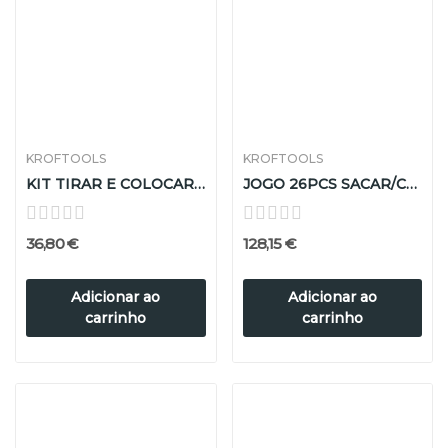
KROFTOOLS
KROFTOOLS
KIT TIRAR E COLOCAR CORREIAS ELÁSTICAS C/EUROPEUS
JOGO 26PCS SACAR/COLOCAR ROLAMENTOS E CASQUILHOS
36,80 €
128,15 €
Adicionar ao
Adicionar ao
carrinho
carrinho