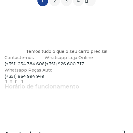

1
2
3
4
Temos tudo o que o seu carro precisa!
Contacte-nos
Whatsapp Loja Online
(+351) 234 384 606
(+351) 926 600 317
Whatsapp Peças Auto
(+351) 964 994 949
Horário de funcionamento
Segunda a Sexta: 9h - 12h30 | 14h - 19h
Sábados: 9h - 13h