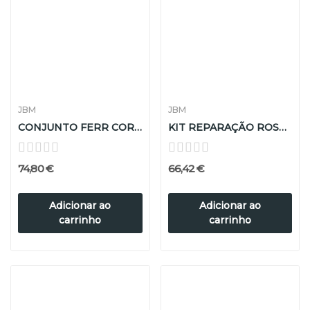
JBM
JBM
CONJUNTO FERR CORTE 58P. MACHOS E CAÇONETES...
KIT REPARAÇÃO ROSCAS HELICÓIDAIS
74,80 €
66,42 €
Adicionar ao
Adicionar ao
carrinho
carrinho