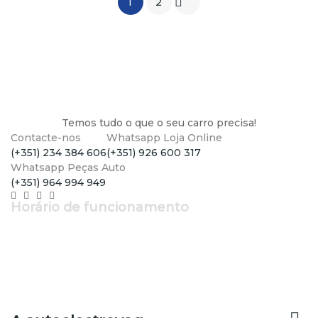

1
2
Temos tudo o que o seu carro precisa!
Contacte-nos
Whatsapp Loja Online
(+351) 234 384 606
(+351) 926 600 317
Whatsapp Peças Auto
(+351) 964 994 949
Horário de funcionamento
Segunda a Sexta: 9h - 12h30 | 14h - 19h
Sábado: 9h - 13h