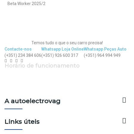
Beta Worker 2025/2
Temos tudo o que o seu carro precisa!
Contacte-nos
Whatsapp Loja Online
Whatsapp Peças Auto
(+351) 234 384 606
(+351) 926 600 317
(+351) 964 994 949
Horário de funcionamento
Segunda a Sexta: 9h - 12h30 | 14h - 19h
Sábado: 9h - 13h

A autoelectrovag

Links úteis