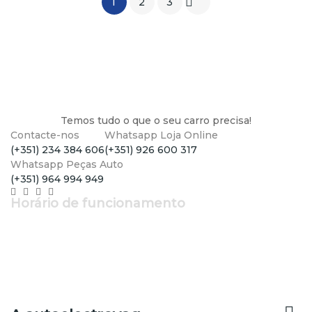

1
2
3
Temos tudo o que o seu carro precisa!
Contacte-nos
Whatsapp Loja Online
(+351) 234 384 606
(+351) 926 600 317
Whatsapp Peças Auto
(+351) 964 994 949
Horário de funcionamento
Segunda a Sexta: 9h - 12h30 | 14h - 19h
Sábado: 9h - 13h