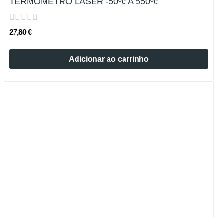
TERMÓMETRO LÁSER -50ºc A 550ºc
27,80 €
Adicionar ao carrinho