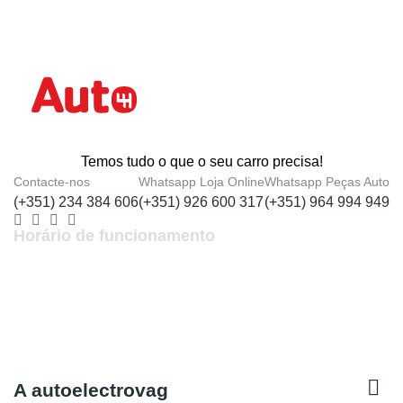
Temos tudo o que o seu carro precisa!
Contacte-nos
Whatsapp Loja Online
Whatsapp Peças Auto
(+351) 234 384 606
(+351) 926 600 317
(+351) 964 994 949
Horário de funcionamento
Segunda a Sexta: 9h - 12h30 | 14h - 19h
Sábado: 9h - 13h

A autoelectrovag