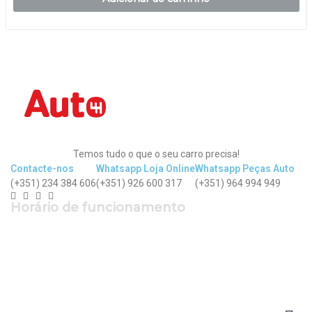
Temos tudo o que o seu carro precisa!
Contacte-nos
Whatsapp Loja Online
Whatsapp Peças Auto
(+351) 234 384 606
(+351) 926 600 317
(+351) 964 994 949
Horário de funcionamento
Segunda a Sexta: 9h - 12h30 | 14h - 19h
Sábado: 9h - 13h