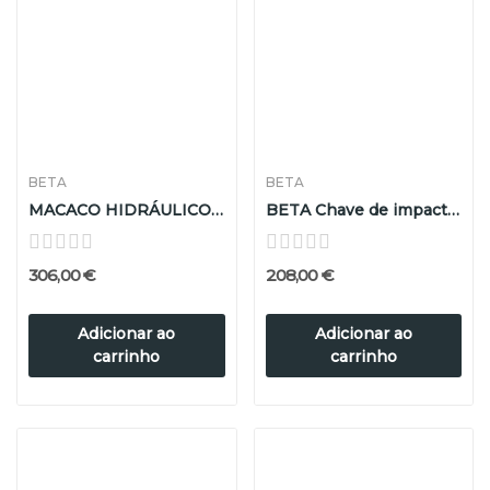
BETA
BETA
MACACO HIDRÁULICO 3T 3033E/3T
BETA Chave de impacto reversível em material...
306,00 €
208,00 €
Adicionar ao
Adicionar ao
carrinho
carrinho