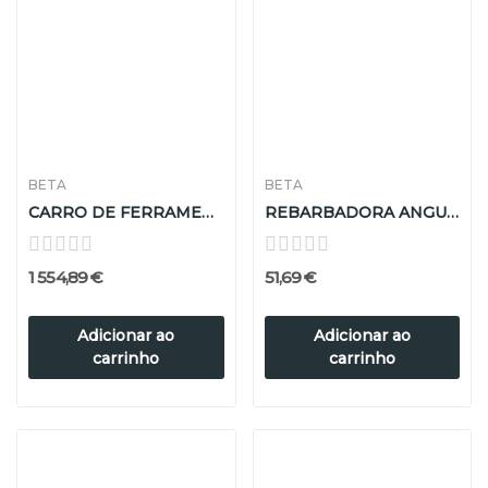
BETA
BETA
CARRO DE FERRAMENTA 2400S 07/E-M C/7
REBARBADORA ANGULAR D 115-750W
1 554,89 €
51,69 €
Adicionar ao
Adicionar ao
carrinho
carrinho