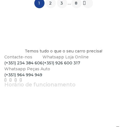

1
2
3
…
8
Temos tudo o que o seu carro precisa!
Contacte-nos
Whatsapp Loja Online
(+351) 234 384 606
(+351) 926 600 317
Whatsapp Peças Auto
(+351) 964 994 949
Horário de funcionamento
Segunda a Sexta: 9h - 12h30 | 14h - 19h
Sábado: 9h - 13h