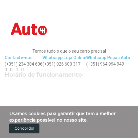
Temos tudo o que o seu carro precisa!
Contacte-nos
Whatsapp Loja Online
Whatsapp Peças Auto
(+351) 234 384 606
(+351) 926 600 317
(+351) 964 994 949
Horário de funcionamento
Segunda a Sexta: 9h - 12h30 | 14h - 19h
Sábado: 9h - 13h
Usamos cookies para garantir que tem a melhor
experiência possível no nosso site.

A autoelectrovag
Concordo!