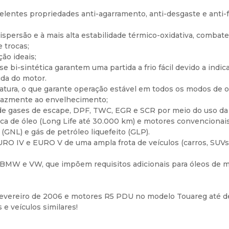
entes propriedades anti-agarramento, anti-desgaste e anti-fr
ispersão e à mais alta estabilidade térmico-oxidativa, comba
 trocas;
ão ideais;
-sintética garantem uma partida a frio fácil devido a indic
ida do motor.
atura, o que garante operação estável em todos os modos de o
ficazmente ao envelhecimento;
e gases de escape, DPF, TWC, EGR e SCR por meio do uso da
a de óleo (Long Life até 30.000 km) e motores convencionais
(GNL) e gás de petróleo liquefeito (GLP).
URO IV e EURO V de uma ampla frota de veículos (carros, SUVs
MW e VW, que impõem requisitos adicionais para óleos de mo
fevereiro de 2006 e motores R5 PDU no modelo Touareg até 
e veículos similares!