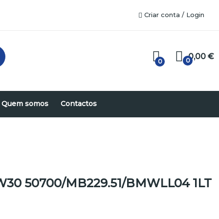
Criar conta / Login
0,00 €
0
0
Quem somos
Contactos
30 50700/MB229.51/BMWLL04 1LT