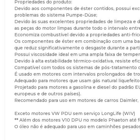
Propriedades do produto:
Devido aos componentes de éster contidos, possui excel
problemas do sistema Pumpe-Düse;
Devido às suas excelentes propriedades de limpeza e d
as peças do motor limpas durante todo o intervalo entre
Economiza combustível devido a propriedades anti-fricç
Os componentes de éster em combinação com uma base bi
que reduz significativamente o desgaste durante a part
Possui viscosidade ideal em uma ampla faixa de temper
Devido à alta estabilidade térmico-oxidativa, resiste e
Compatível com todos os sistemas de pós-tratamento d
É usado em motores com intervalos prolongados de troc
Adequado para motores que usam gás natural liquefeito 
Projetado para motores a gasolina e diesel do padrão E
europeus e de outros países).
Recomendado para uso em motores de carros Daimler, B
Exceto motores VW PDU sem serviço LongLife (WIV)
** Além dos motores V10 DPU no modelo Phaeton até 
O óleo não é adequado para uso em caminhões pesados 