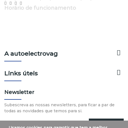
Horário de funcionamento
Segunda a Sexta: 9h - 12h30 | 14h - 19h
Sábado: 9h - 13h

A autoelectrovag

Links úteis
Newsletter
Subescreva as nossas newsletters, para ficar a par de
todas as novidades que temos para si.
Subscrever
Usamos cookies para garantir que tem a melhor