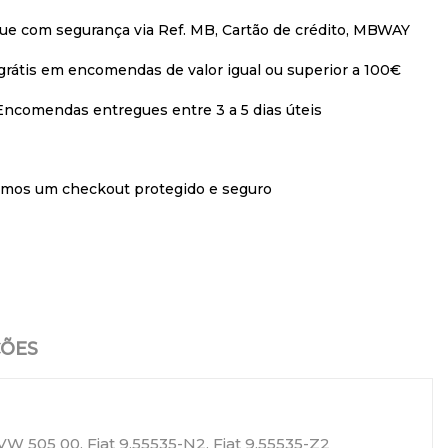
ue com segurança via Ref. MB, Cartão de crédito, MBWAY
grátis em encomendas de valor igual ou superior a 100€
Encomendas entregues entre 3 a 5 dias úteis
imos um checkout protegido e seguro
ÇÕES
W 505 00, Fiat 9.55535-N2, Fiat 9.55535-Z2