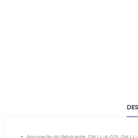
DES
Aprovação do fabricante:
GM LL-A-025, GM LL-B