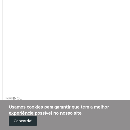
MANNOL
ÓLEO 2T P/MOTOSSERRA C/LUBRIFICANTE 1LT
Usamos cookies para garantir que tem a melhor
experiência possível no nosso site.
Concordo!
3,90 €