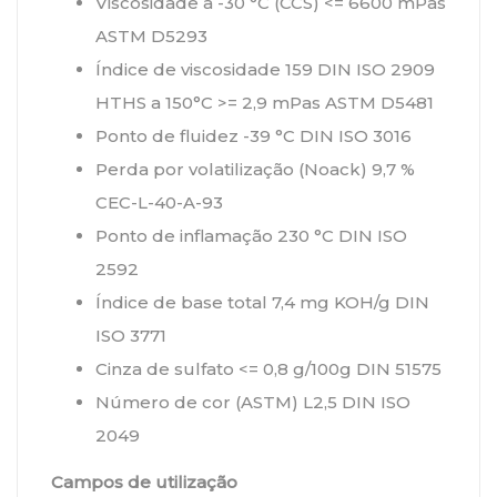
Viscosidade a -30 °C (CCS) <= 6600 mPas
ASTM D5293
Índice de viscosidade 159 DIN ISO 2909
HTHS a 150°C >= 2,9 mPas ASTM D5481
Ponto de fluidez -39 °C DIN ISO 3016
Perda por volatilização (Noack) 9,7 %
CEC-L-40-A-93
Ponto de inflamação 230 °C DIN ISO
2592
Índice de base total 7,4 mg KOH/g DIN
ISO 3771
Cinza de sulfato <= 0,8 g/100g DIN 51575
Número de cor (ASTM) L2,5 DIN ISO
2049
Campos de utilização