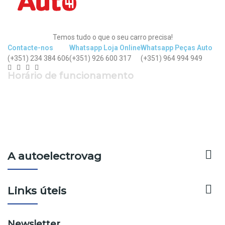
Temos tudo o que o seu carro precisa!
Contacte-nos
Whatsapp Loja Online
Whatsapp Peças Auto
(+351) 234 384 606
(+351) 926 600 317
(+351) 964 994 949
Horário de funcionamento
Segunda a Sexta: 9h - 12h30 | 14h - 19h
Sábado: 9h - 13h

A autoelectrovag

Links úteis
Newsletter